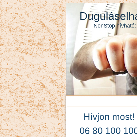
Duguláselhá
NonStop hívható:
Hívjon most!
06 80 100 10