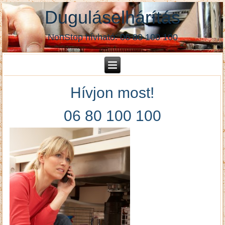
Duguláselhárítás
NonStop hívható: 06 80 100 100
Hívjon most!
06 80 100 100