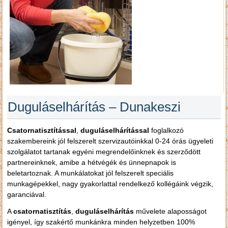
Duguláselhárítás – Dunakeszi
Csatornatisztítással
,
duguláselhárítással
foglalkozó
szakembereink jól felszerelt szervizautóinkkal 0-24 órás ügyeleti
szolgálatot tartanak egyéni megrendelőinknek és szerződött
partnereinknek, amibe a hétvégék és ünnepnapok is
beletartoznak. A munkálatokat jól felszerelt speciális
munkagépekkel, nagy gyakorlattal rendelkező kollégáink végzik,
garanciával.
A
csatornatisztítás
,
duguláselhárítás
művelete alaposságot
igényel, így szakértő munkánkra minden helyzetben 100%