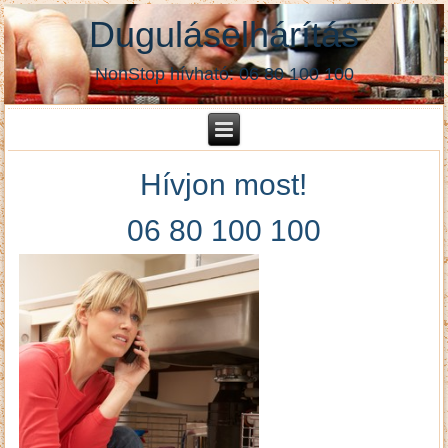
Duguláselhárítás
NonStop hívható: 06 80 100 100
Hívjon most!
06 80 100 100