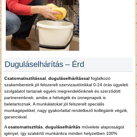
Duguláselhárítás – Érd
Csatornatisztítással
,
duguláselhárítással
foglalkozó
szakembereink jól felszerelt szervizautóinkkal 0-24 órás ügyeleti
szolgálatot tartanak egyéni megrendelőinknek és szerződött
partnereinknek, amibe a hétvégék és ünnepnapok is
beletartoznak. A munkálatokat jól felszerelt speciális
munkagépekkel, nagy gyakorlattal rendelkező kollégáink végzik,
garanciával.
A
csatornatisztítás
,
duguláselhárítás
művelete alaposságot
igényel, így szakértő munkánkra minden helyzetben 100%