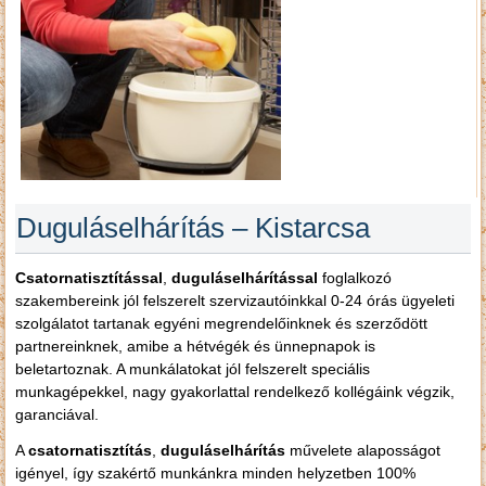
Duguláselhárítás – Kistarcsa
Csatornatisztítással
,
duguláselhárítással
foglalkozó
szakembereink jól felszerelt szervizautóinkkal 0-24 órás ügyeleti
szolgálatot tartanak egyéni megrendelőinknek és szerződött
partnereinknek, amibe a hétvégék és ünnepnapok is
beletartoznak. A munkálatokat jól felszerelt speciális
munkagépekkel, nagy gyakorlattal rendelkező kollégáink végzik,
garanciával.
A
csatornatisztítás
,
duguláselhárítás
művelete alaposságot
igényel, így szakértő munkánkra minden helyzetben 100%