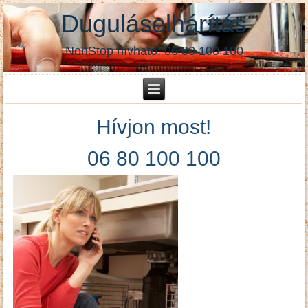
Duguláselhárítás
NonStop hívható: 06 80 100 100
Hívjon most!
06 80 100 100