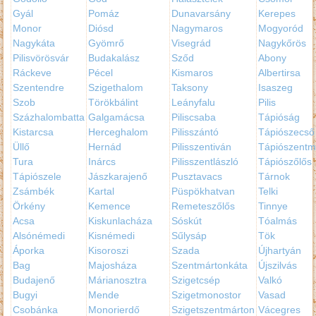
Gyál
Pomáz
Dunavarsány
Kerepes
Monor
Diósd
Nagymaros
Mogyoród
Nagykáta
Gyömrő
Visegrád
Nagykőrös
Pilisvörösvár
Budakalász
Sződ
Abony
Ráckeve
Pécel
Kismaros
Albertirsa
Szentendre
Szigethalom
Taksony
Isaszeg
Szob
Törökbálint
Leányfalu
Pilis
Százhalombatta
Galgamácsa
Piliscsaba
Tápióság
Kistarcsa
Herceghalom
Pilisszántó
Tápiószecső
Üllő
Hernád
Pilisszentiván
Tápiószentm
Tura
Inárcs
Pilisszentlászló
Tápiószőlős
Tápiószele
Jászkarajenő
Pusztavacs
Tárnok
Zsámbék
Kartal
Püspökhatvan
Telki
Örkény
Kemence
Remeteszőlős
Tinnye
Acsa
Kiskunlacháza
Sóskút
Tóalmás
Alsónémedi
Kisnémedi
Sűlysáp
Tök
Áporka
Kisoroszi
Szada
Újhartyán
Bag
Majosháza
Szentmártonkáta
Újszilvás
Budajenő
Márianosztra
Szigetcsép
Valkó
Bugyi
Mende
Szigetmonostor
Vasad
Csobánka
Monorierdő
Szigetszentmárton
Vácegres