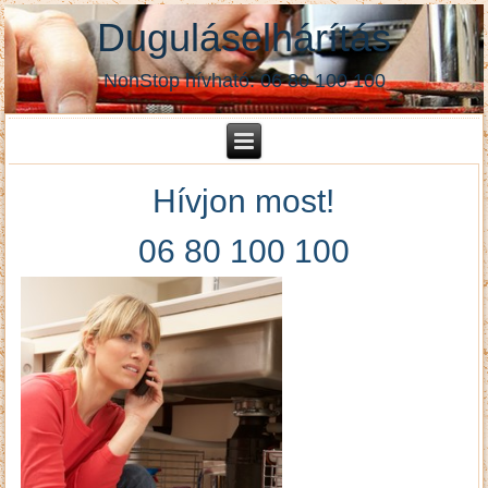
Duguláselhárítás
NonStop hívható: 06 80 100 100
Hívjon most!
06 80 100 100