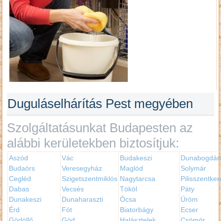
Duguláselhárítás Pest megyében
Szolgáltatásunkat Budapesten az
alábbi kerületekben biztosítjuk:
Aszód
Vác
Budakeszi
Dunabogdán
Budaörs
Veresegyház
Maglód
Solymár
Cegléd
Szigetszentmiklós
Nagytarcsa
Pilisszentker
Dabas
Vecsés
Tököl
Páty
Dunakeszi
Dunaharaszti
Ócsa
Üröm
Érd
Fót
Biatorbágy
Ecser
Gödöllő
Göd
Halásztelek
Csömör