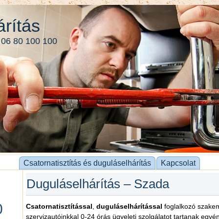
rítás
 06 80 100 100
Csatornatisztítás és duguláselhárítás
Kapcsolat
Duguláselhárítás – Szada
0
Csatornatisztítással
,
duguláselhárítással
foglalkozó szakemb
szervizautóinkkal 0-24 órás ügyeleti szolgálatot tartanak egy