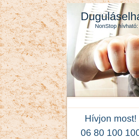
Duguláselhá
NonStop hívható:
Hívjon most!
06 80 100 10