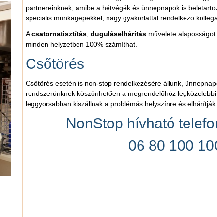
partnereinknek, amibe a hétvégék és ünnepnapok is beletartozn
speciális munkagépekkel, nagy gyakorlattal rendelkező kollégá
A
csatornatisztítás
,
duguláselhárítás
művelete alaposságot 
minden helyzetben 100% számíthat.
Csőtörés
Csőtörés esetén is non-stop rendelkezésére állunk, ünnepnapok
rendszerünknek köszönhetően a megrendelőhöz legközelebbi 
leggyorsabban kiszállnak a problémás helyszínre és elhárítják 
NonStop hívható telef
06 80 100 10