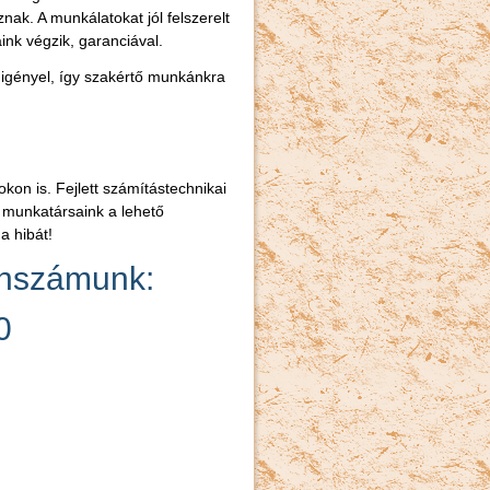
ak. A munkálatokat jól felszerelt
ink végzik, garanciával.
igényel, így szakértő munkánkra
on is. Fejlett számítástechnikai
munkatársaink a lehető
a hibát!
onszámunk:
0