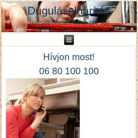
Duguláselhárítás
NonStop hívható: 06 80 100 100
Hívjon most!
06 80 100 100