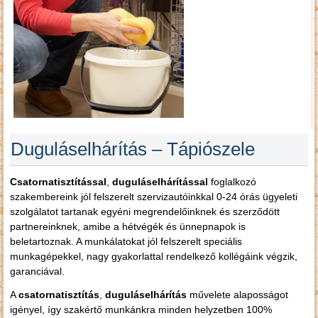
Duguláselhárítás – Tápiószele
Csatornatisztítással
,
duguláselhárítással
foglalkozó
szakembereink jól felszerelt szervizautóinkkal 0-24 órás ügyeleti
szolgálatot tartanak egyéni megrendelőinknek és szerződött
partnereinknek, amibe a hétvégék és ünnepnapok is
beletartoznak. A munkálatokat jól felszerelt speciális
munkagépekkel, nagy gyakorlattal rendelkező kollégáink végzik,
garanciával.
A
csatornatisztítás
,
duguláselhárítás
művelete alaposságot
igényel, így szakértő munkánkra minden helyzetben 100%