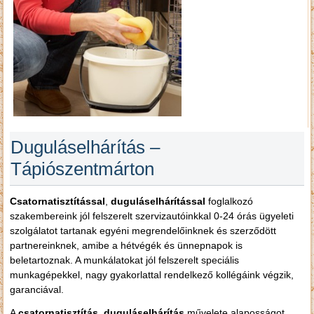
Duguláselhárítás –
Tápiószentmárton
Csatornatisztítással
,
duguláselhárítással
foglalkozó
szakembereink jól felszerelt szervizautóinkkal 0-24 órás ügyeleti
szolgálatot tartanak egyéni megrendelőinknek és szerződött
partnereinknek, amibe a hétvégék és ünnepnapok is
beletartoznak. A munkálatokat jól felszerelt speciális
munkagépekkel, nagy gyakorlattal rendelkező kollégáink végzik,
garanciával.
A
csatornatisztítás
,
duguláselhárítás
művelete alaposságot