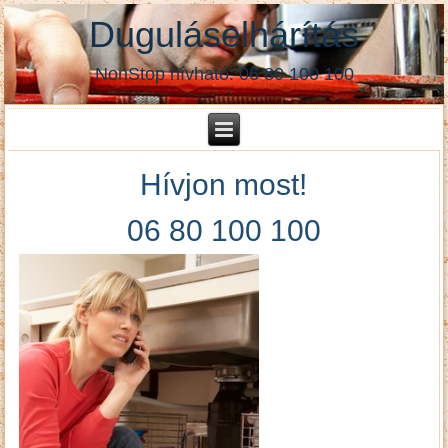
Duguláselhárítás
NonStop hívható: 06 80 100 100
Hívjon most!
06 80 100 100