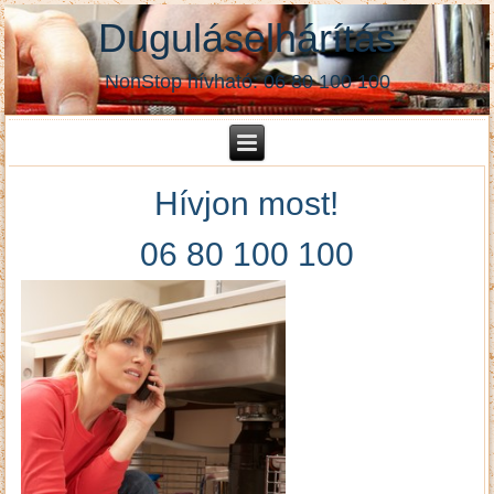
Duguláselhárítás
NonStop hívható: 06 80 100 100
Hívjon most!
06 80 100 100