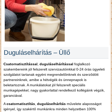
Duguláselhárítás – Üllő
Csatornatisztítással
,
duguláselhárítással
foglalkozó
szakembereink jól felszerelt szervizautóinkkal 0-24 órás ügyeleti
szolgálatot tartanak egyéni megrendelőinknek és szerződött
partnereinknek, amibe a hétvégék és ünnepnapok is
beletartoznak. A munkálatokat jól felszerelt speciális
munkagépekkel, nagy gyakorlattal rendelkező kollégáink végzik,
garanciával.
A
csatornatisztítás
,
duguláselhárítás
művelete alaposságot
igényel, így szakértő munkánkra minden helyzetben 100%