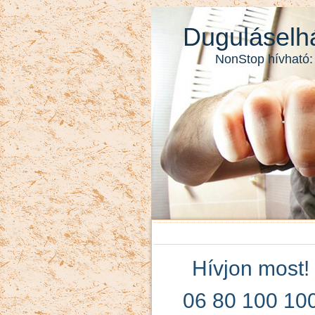
Duguláselhá
NonStop hívható:
Hívjon most!
06 80 100 10