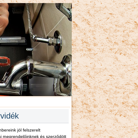
yvidék
ereink jól felszerelt
éni megrendelőinknek és szerződött