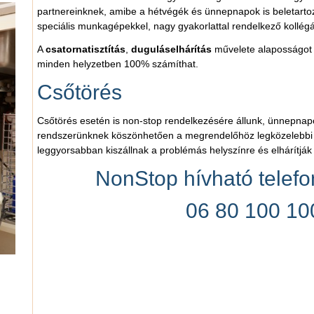
partnereinknek, amibe a hétvégék és ünnepnapok is beletartozn
speciális munkagépekkel, nagy gyakorlattal rendelkező kollégá
A
csatornatisztítás
,
duguláselhárítás
művelete alaposságot 
minden helyzetben 100% számíthat.
Csőtörés
Csőtörés esetén is non-stop rendelkezésére állunk, ünnepnapok
rendszerünknek köszönhetően a megrendelőhöz legközelebbi 
leggyorsabban kiszállnak a problémás helyszínre és elhárítják 
NonStop hívható telef
06 80 100 10