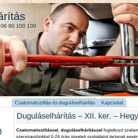
rítás
 06 80 100 100
Csatornatisztítás és duguláselhárítás
Kapcsolat
Duguláselhárítás – XII. ker. – Heg
0
Csatornatisztítással
,
duguláselhárítással
foglalkozó szakemb
szervizautóinkkal 0-24 órás ügyeleti szolgálatot tartanak egy