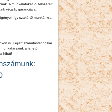
ak. A munkálatokat jól felszerelt
ink végzik, garanciával.
igényel, így szakértő munkánkra
on is. Fejlett számítástechnikai
munkatársaink a lehető
a hibát!
onszámunk:
0